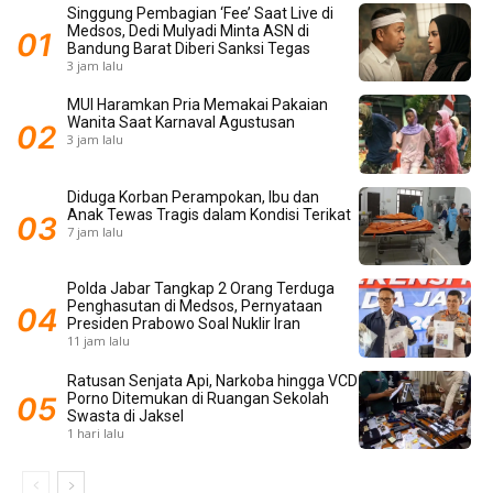
Singgung Pembagian ‘Fee’ Saat Live di
Medsos, Dedi Mulyadi Minta ASN di
Bandung Barat Diberi Sanksi Tegas
3 jam lalu
MUI Haramkan Pria Memakai Pakaian
Wanita Saat Karnaval Agustusan
3 jam lalu
Diduga Korban Perampokan, Ibu dan
Anak Tewas Tragis dalam Kondisi Terikat
7 jam lalu
Polda Jabar Tangkap 2 Orang Terduga
Penghasutan di Medsos, Pernyataan
Presiden Prabowo Soal Nuklir Iran
11 jam lalu
Ratusan Senjata Api, Narkoba hingga VCD
Porno Ditemukan di Ruangan Sekolah
Swasta di Jaksel
1 hari lalu