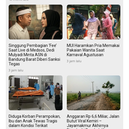
Singgung Pembagian ‘Fee’
MUI Haramkan Pria Memakai
Saat Live di Medsos, Dedi
Pakaian Wanita Saat
Mulyadi Minta ASN di
Karnaval Agustusan
Bandung Barat Diberi Sanksi
3 jam lalu
Tegas
3 jam lalu
Diduga Korban Perampokan,
Anggaran Rp 6,6 Miliar, Jalan
Ibu dan Anak Tewas Tragis
Butut Viral Kemiri –
dalam Kondisi Terikat
Jayamakmur Akhirnya