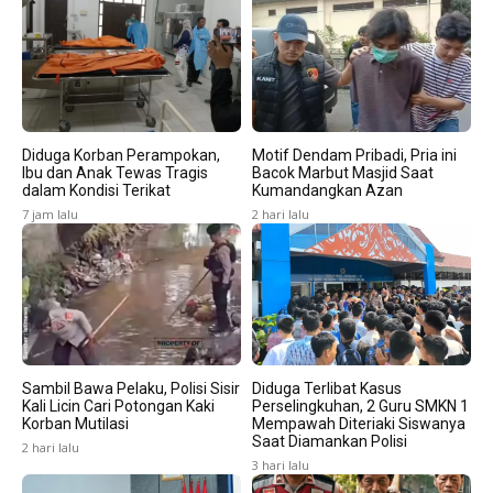
Diduga Korban Perampokan,
Motif Dendam Pribadi, Pria ini
Ibu dan Anak Tewas Tragis
Bacok Marbut Masjid Saat
dalam Kondisi Terikat
Kumandangkan Azan
7 jam lalu
2 hari lalu
Sambil Bawa Pelaku, Polisi Sisir
Diduga Terlibat Kasus
Kali Licin Cari Potongan Kaki
Perselingkuhan, 2 Guru SMKN 1
Korban Mutilasi
Mempawah Diteriaki Siswanya
Saat Diamankan Polisi
2 hari lalu
3 hari lalu