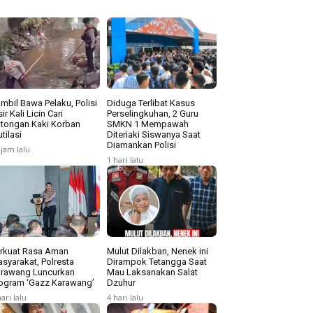
mbil Bawa Pelaku, Polisi
Diduga Terlibat Kasus
sir Kali Licin Cari
Perselingkuhan, 2 Guru
tongan Kaki Korban
SMKN 1 Mempawah
tilasi
Diteriaki Siswanya Saat
Diamankan Polisi
 jam lalu
1 hari lalu
rkuat Rasa Aman
Mulut Dilakban, Nenek ini
syarakat, Polresta
Dirampok Tetangga Saat
rawang Luncurkan
Mau Laksanakan Salat
ogram ‘Gazz Karawang’
Dzuhur
hari lalu
4 hari lalu