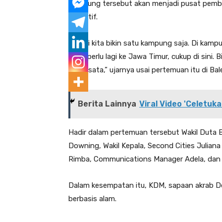
Kampung tersebut akan menjadi pusat pembela
edukatif.
“Nanti kita bikin satu kampung saja. Di kampu
tidak perlu lagi ke Jawa Timur, cukup di sin
pariwisata,” ujarnya usai pertemuan itu di 
Berita Lainnya
Viral Video 'Celetuka
Hadir dalam pertemuan tersebut Wakil Duta 
Downing, Wakil Kepala, Second Cities Julian
Rimba, Communications Manager Adela, dan H
Dalam kesempatan itu, KDM, sapaan akrab 
berbasis alam.