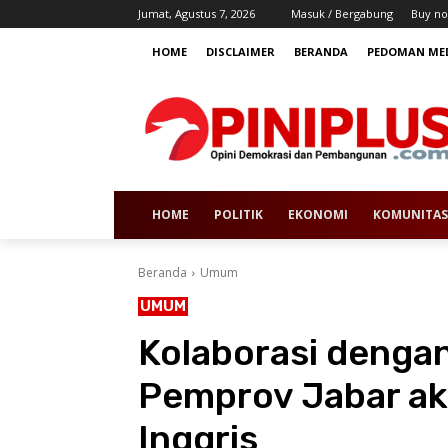
Jumat, Agustus 7, 2026
Masuk / Bergabung
Buy no
HOME
DISCLAIMER
BERANDA
PEDOMAN MED
HOME
POLITIK
EKONOMI
KOMUNITAS
Beranda
Umum
UMUM
Kolaborasi dengan
Pemprov Jabar a
Inggris