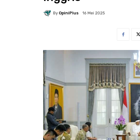
By
OpiniPlus
16 Mei 2025