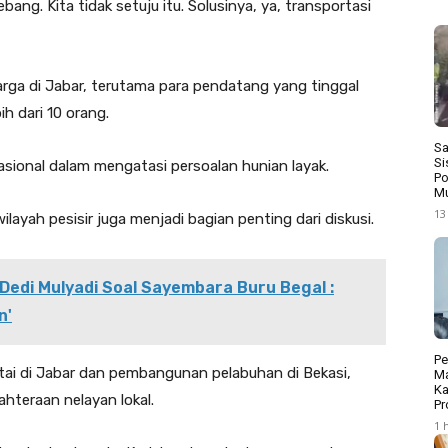
bang. Kita tidak setuju itu. Solusinya, ya, transportasi
rga di Jabar, terutama para pendatang yang tinggal
h dari 10 orang.
Sa
Si
sional dalam mengatasi persoalan hunian layak.
Po
Mu
13
layah pesisir juga menjadi bagian penting dari diskusi.
Dedi Mulyadi Soal Sayembara Buru Begal :
n'
Pe
i di Jabar dan pembangunan pelabuhan di Bekasi,
Ma
Ka
teraan nelayan lokal.
Pr
1 