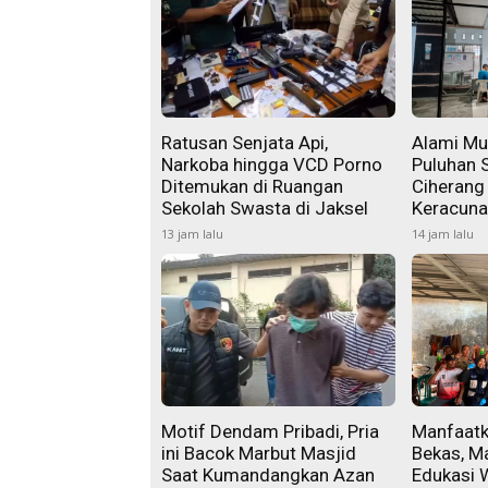
Ratusan Senjata Api,
Alami Mu
Narkoba hingga VCD Porno
Puluhan 
Ditemukan di Ruangan
Ciherang
Sekolah Swasta di Jaksel
Keracun
13 jam lalu
14 jam lalu
Motif Dendam Pribadi, Pria
Manfaatk
ini Bacok Marbut Masjid
Bekas, M
Saat Kumandangkan Azan
Edukasi 