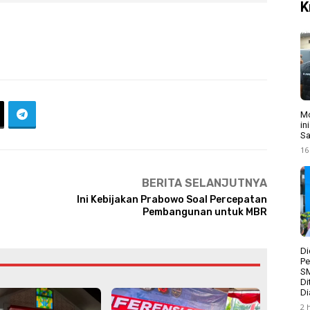
K
Mo
in
Sa
16
BERITA SELANJUTNYA
Ini Kebijakan Prabowo Soal Percepatan
Pembangunan untuk MBR
Di
Pe
S
Di
Di
2 