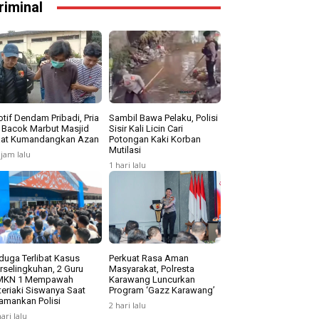
riminal
tif Dendam Pribadi, Pria
Sambil Bawa Pelaku, Polisi
i Bacok Marbut Masjid
Sisir Kali Licin Cari
at Kumandangkan Azan
Potongan Kaki Korban
Mutilasi
 jam lalu
1 hari lalu
duga Terlibat Kasus
Perkuat Rasa Aman
rselingkuhan, 2 Guru
Masyarakat, Polresta
MKN 1 Mempawah
Karawang Luncurkan
teriaki Siswanya Saat
Program ‘Gazz Karawang’
amankan Polisi
2 hari lalu
hari lalu