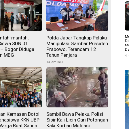
Mu
ntah-muntah,
Polda Jabar Tangkap Pelaku
Di
Siswa SDN 01
Manipulasi Gambar Presiden
Ma
 – Bogor Diduga
Prabowo, Terancam 12
Dz
an MBG
Tahun Penjara
4 
14 jam lalu
an Kemasan Botol
Sambil Bawa Pelaku, Polisi
ahasiswa KKN UBP
Sisir Kali Licin Cari Potongan
Warga Buat Sabun
Kaki Korban Mutilasi