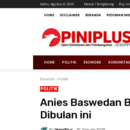
Sabtu, Agustus 8, 2026
Masuk / Bergabung
Buy no
HOME
DISCLAIMER
BERANDA
PEDOMAN MED
HOME
POLITIK
EKONOMI
KOMUNITAS
Beranda
Politik
POLITIK
Anies Baswedan B
Dibulan ini
By
OpiniPlus
10 Januari 2025