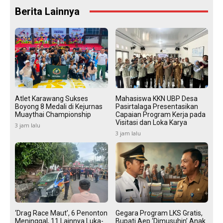
Berita Lainnya
Atlet Karawang Sukses
Mahasiswa KKN UBP Desa
Boyong 8 Medali di Kejurnas
Pasirtalaga Presentasikan
Muaythai Championship
Capaian Program Kerja pada
Visitasi dan Loka Karya
3 jam lalu
3 jam lalu
‘Drag Race Maut’, 6 Penonton
Gegara Program LKS Gratis,
Meninggal, 11 Lainnya Luka-
Bupati Aep ‘Dimusuhin’ Anak