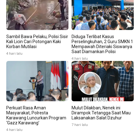
Sambil Bawa Pelaku, Polisi Sisir
Diduga Terlibat Kasus
Kali Licin Cari Potongan Kaki
Perselingkuhan, 2 Guru SMKN 1
Korban Mutilasi
Mempawah Diteriaki Siswanya
Saat Diamankan Polisi
4 hari lalu
4 hari lalu
Perkuat Rasa Aman
Mulut Dilakban, Nenek ini
Masyarakat, Polresta
Dirampok Tetangga Saat Mau
Karawang Luncurkan Program
Laksanakan Salat Dzuhur
‘Gazz Karawang’
7 hari lalu
4 hari lalu