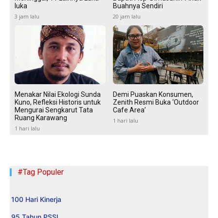
luka
Buahnya Sendiri
3 jam lalu
20 jam lalu
Menakar Nilai Ekologi Sunda
Demi Puaskan Konsumen,
Kuno, Refleksi Historis untuk
Zenith Resmi Buka ‘Outdoor
Mengurai Sengkarut Tata
Cafe Area’
Ruang Karawang
1 hari lalu
1 hari lalu
#Tag Populer
100 Hari Kinerja
95 Tahun PSSI