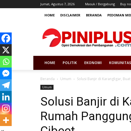
Jumat, Agustus 7, 2026
Masuk / Bergabung
Buy no
HOME
DISCLAIMER
BERANDA
PEDOMAN MED
HOME
POLITIK
EKONOMI
KOMUNITAS
Beranda
Umum
Solusi Banjir di Karangligar, B
Umum
Solusi Banjir di 
Rumah Panggung
Cibeet