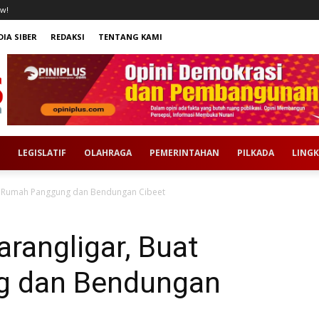
w!
IA SIBER
REDAKSI
TENTANG KAMI
LEGISLATIF
OLAHRAGA
PEMERINTAHAN
PILKADA
LING
uat Rumah Panggung dan Bendungan Cibeet
Karangligar, Buat
 dan Bendungan