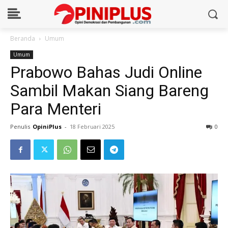
Beranda
Umum
Umum
Prabowo Bahas Judi Online
Sambil Makan Siang Bareng
Para Menteri
Penulis
OpiniPlus
-
18 Februari 2025
0