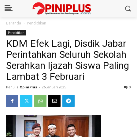
Beranda
Pendidikan
Pendidikan
KDM Efek Lagi, Disdik Jabar
Perintahkan Seluruh Sekolah
Serahkan Ijazah Siswa Paling
Lambat 3 Februari
Penulis
OpiniPlus
-
26 Januari 2025
0