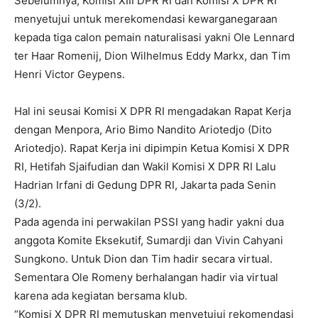
Sebelumnya, Komisi XIII DPR RI dan Komisi X DPR RI
menyetujui untuk merekomendasi kewarganegaraan
kepada tiga calon pemain naturalisasi yakni Ole Lennard
ter Haar Romenij, Dion Wilhelmus Eddy Markx, dan Tim
Henri Victor Geypens.
Hal ini seusai Komisi X DPR RI mengadakan Rapat Kerja
dengan Menpora, Ario Bimo Nandito Ariotedjo (Dito
Ariotedjo). Rapat Kerja ini dipimpin Ketua Komisi X DPR
RI, Hetifah Sjaifudian dan Wakil Komisi X DPR RI Lalu
Hadrian Irfani di Gedung DPR RI, Jakarta pada Senin
(3/2).
Pada agenda ini perwakilan PSSI yang hadir yakni dua
anggota Komite Eksekutif, Sumardji dan Vivin Cahyani
Sungkono. Untuk Dion dan Tim hadir secara virtual.
Sementara Ole Romeny berhalangan hadir via virtual
karena ada kegiatan bersama klub.
“Komisi X DPR RI memutuskan menyetujui rekomendasi