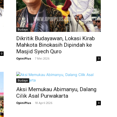
Budaya
Dikritik Budayawan, Lokasi Kirab
Mahkota Binokasih Dipindah ke
Masjid Syech Quro
0
OpiniPlus
-
7 Mei 2026
0
Budaya
Aksi Memukau Abimanyu, Dalang
Cilik Asal Purwakarta
OpiniPlus
-
18 April 2026
0