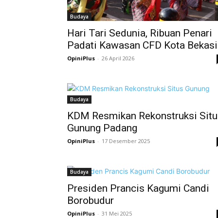
Budaya
Hari Tari Sedunia, Ribuan Penari
Padati Kawasan CFD Kota Bekasi
OpiniPlus
-
26 April 2026
Budaya
KDM Resmikan Rekonstruksi Situ
Gunung Padang
OpiniPlus
-
17 Desember 2025
Budaya
Presiden Prancis Kagumi Candi
Borobudur
OpiniPlus
-
31 Mei 2025