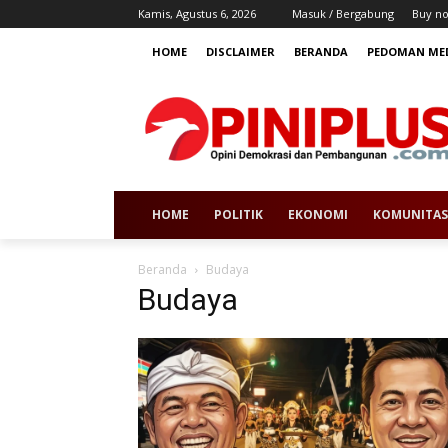
Kamis, Agustus 6, 2026
Masuk / Bergabung
Buy n
HOME
DISCLAIMER
BERANDA
PEDOMAN MED
HOME
POLITIK
EKONOMI
KOMUNITAS
Beranda
Budaya
Budaya