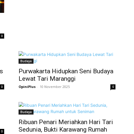
0
Budaya
s
Purwakarta Hidupkan Seni Budaya
Lewat Tari Maranggi
OpiniPlus
-
10 November 2025
0
0
Budaya
Ribuan Penari Meriahkan Hari Tari
Sedunia, Bukti Karawang Rumah
0