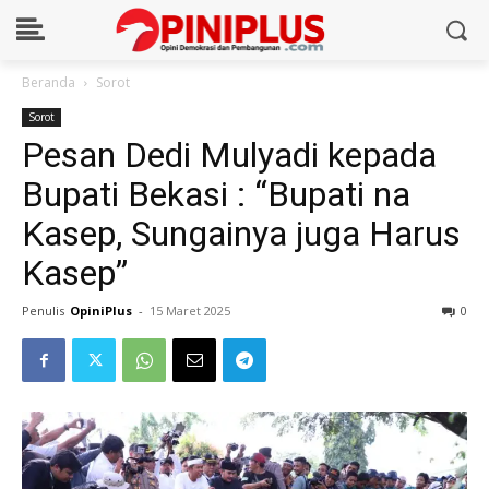
Beranda
Sorot
Sorot
Pesan Dedi Mulyadi kepada
Bupati Bekasi : “Bupati na
Kasep, Sungainya juga Harus
Kasep”
Penulis
OpiniPlus
-
15 Maret 2025
0