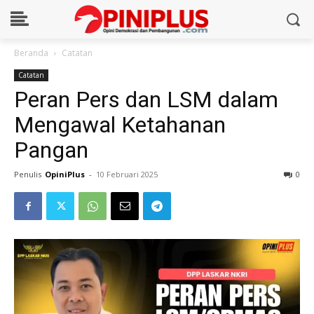
Beranda
Catatan
Catatan
Peran Pers dan LSM dalam
Mengawal Ketahanan
Pangan
Penulis
OpiniPlus
-
10 Februari 2025
0