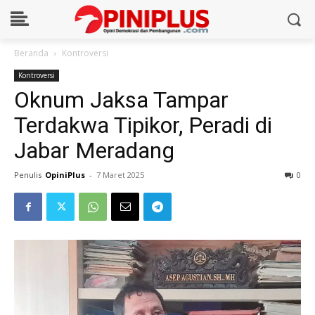
Beranda
Kontroversi
Kontroversi
Oknum Jaksa Tampar
Terdakwa Tipikor, Peradi di
Jabar Meradang
Penulis
OpiniPlus
-
7 Maret 2025
0