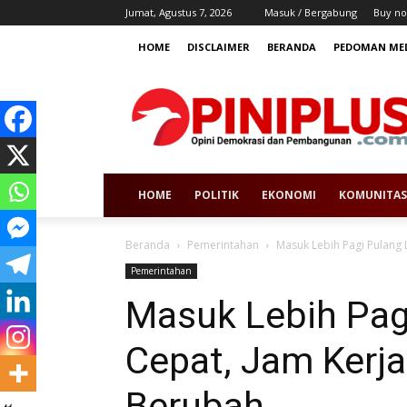
Jumat, Agustus 7, 2026
Masuk / Bergabung
Buy no
HOME
DISCLAIMER
BERANDA
PEDOMAN MED
HOME
POLITIK
EKONOMI
KOMUNITAS
Beranda
Pemerintahan
Masuk Lebih Pagi Pulang L
Pemerintahan
Masuk Lebih Pag
Cepat, Jam Kerj
Berubah