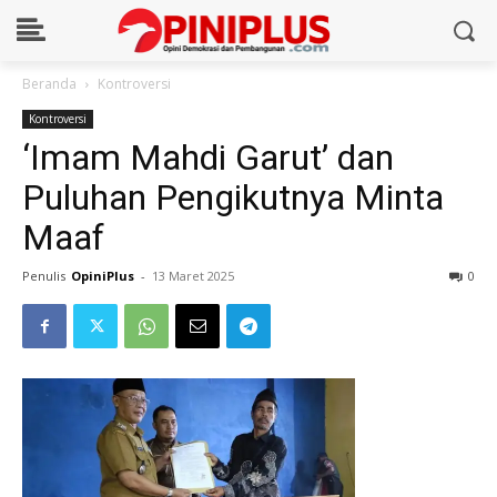
Beranda
Kontroversi
Kontroversi
‘Imam Mahdi Garut’ dan
Puluhan Pengikutnya Minta
Maaf
Penulis
OpiniPlus
-
13 Maret 2025
0