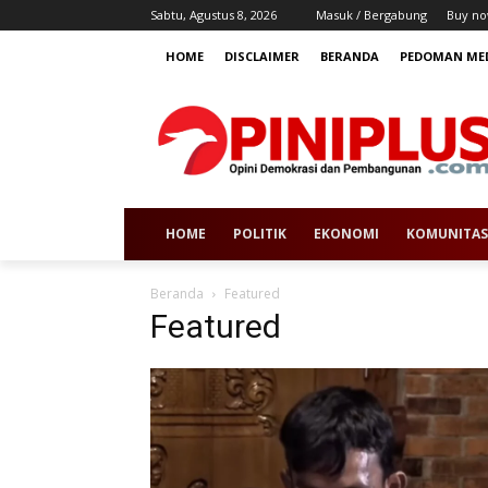
Sabtu, Agustus 8, 2026
Masuk / Bergabung
Buy no
HOME
DISCLAIMER
BERANDA
PEDOMAN MED
HOME
POLITIK
EKONOMI
KOMUNITAS
Beranda
Featured
Featured