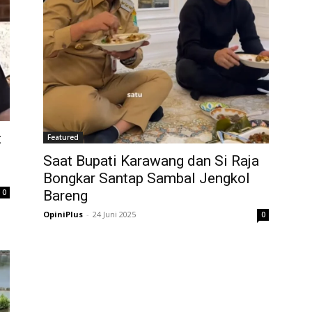
t
Featured
Saat Bupati Karawang dan Si Raja
Bongkar Santap Sambal Jengkol
Bareng
0
OpiniPlus
-
24 Juni 2025
0