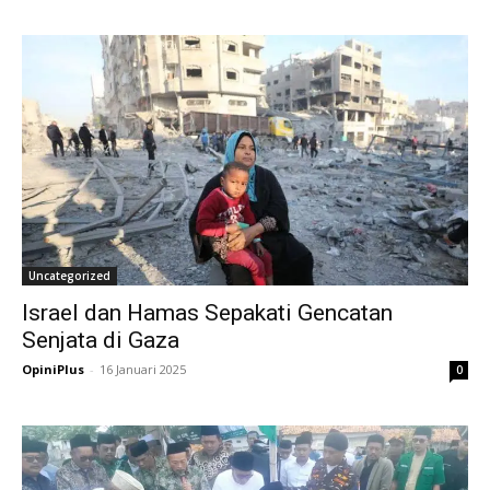
Uncategorized
Israel dan Hamas Sepakati Gencatan
Senjata di Gaza
OpiniPlus
-
16 Januari 2025
0