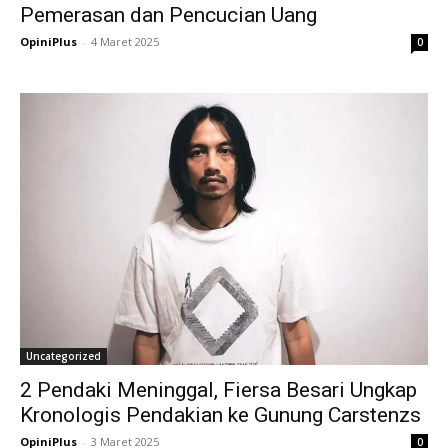
Pemerasan dan Pencucian Uang
OpiniPlus
-
4 Maret 2025
0
Uncategorized
2 Pendaki Meninggal, Fiersa Besari Ungkap
Kronologis Pendakian ke Gunung Carstenzs
OpiniPlus
-
3 Maret 2025
0