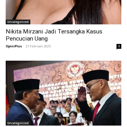
Uncategorized
Nikita Mirzani Jadi Tersangka Kasus
Pencucian Uang
OpiniPlus
-
21 Februari 2025
0
Uncategorized